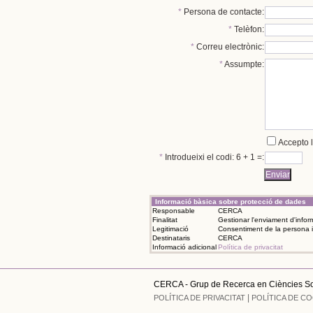
*
Persona de contacte:
*
Telèfon:
*
Correu electrònic:
*
Assumpte:
Accepto l
*
Introdueixi el codi: 6 + 1 =:
Informació bàsica sobre protecció de dades
Responsable
CERCA
Finalitat
Gestionar l'enviament d'infor
Legitimació
Consentiment de la persona 
Destinataris
CERCA
Informació adicional
Política de privacitat
CERCA - Grup de Recerca en Ciències So
|
POLÍTICA DE PRIVACITAT
POLÍTICA DE C